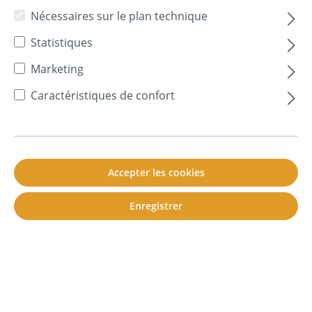
Célérité du son
Nécessaires sur le plan technique
Chambre sourde
Statistiques
Coefficient d'absorption
Marketing
Coefficient d'absorption acoustique
Caractéristiques de confort
Coefficient de transmission
Lexikon Navigation
Accepter les cookies
Enregistrer
Chambre sourde
Une chambre anéchoïque, en fait une pièce à
faible
réflexion
, est une
salle
de
laboratoire