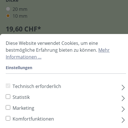
20 mm
10 mm
19,60 CHF*
Inhalt:
0.5 m²
(39,20 CHF* / 1 m²)
Preise inkl. MwSt. zzgl. Versandkosten
Diese Website verwendet Cookies, um eine
bestmögliche Erfahrung bieten zu können.
Mehr
In den Warenkorb
Informationen ...
Einstellungen
Technisch erforderlich
Prod.-Nr.
H80471001
Statistik
Sofort verfügbar, Lieferzeit: 2-5 Tage **
Marketing
Komfortfunktionen
Beschreibung
Technische Daten
Downloads
Zusätzliche Informationen