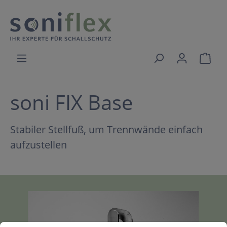
soni FIX Base
Stabiler Stellfuß, um Trennwände einfach
aufzustellen