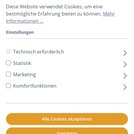
Diese Website verwendet Cookies, um eine
bestmögliche Erfahrung bieten zu können.
Mehr
Informationen ...
Einstellungen
Technisch erforderlich
50,10 CHF*
Statistik
Preise inkl. MwSt. zzgl. Versandkosten
Marketing
In den Warenkorb
Komfortfunktionen
Prod.-Nr.
80800027
Alle Cookies akzeptieren
Sofort verfügbar, Lieferzeit: 2-5 Tage **
Speichern