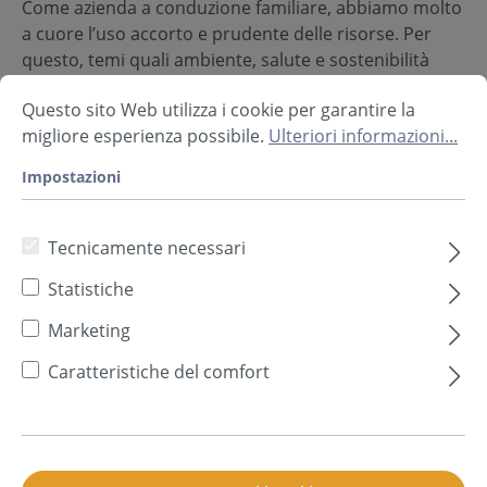
Come azienda a conduzione familiare, abbiamo molto
a cuore l’uso accorto e prudente delle risorse. Per
questo, temi quali ambiente, salute e sostenibilità
giocano un ruolo fondamentale nei nostri obiettivi
Questo sito Web utilizza i cookie per garantire la
aziendali.
migliore esperienza possibile.
Ulteriori informazioni...
Impostazioni
Tecnicamente necessari
Statistiche
Marketing
Caratteristiche del comfort